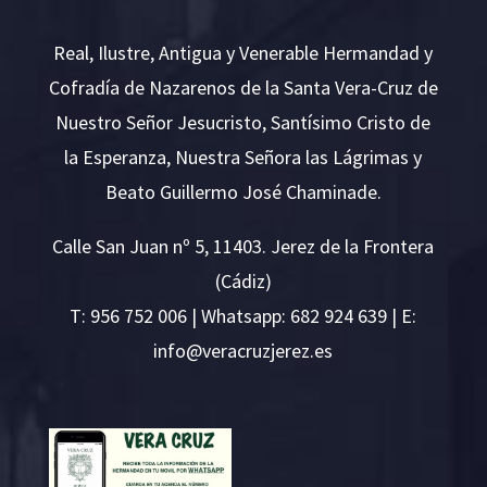
Real, Ilustre, Antigua y Venerable Hermandad y
Cofradía de Nazarenos de la Santa Vera-Cruz de
Nuestro Señor Jesucristo, Santísimo Cristo de
la Esperanza, Nuestra Señora las Lágrimas y
Beato Guillermo José Chaminade.
Calle San Juan nº 5, 11403. Jerez de la Frontera
(Cádiz)
T:
956 752 006
| Whatsapp: 682 924 639 | E:
i
v@ofn
rcare
rejzu
se.ze