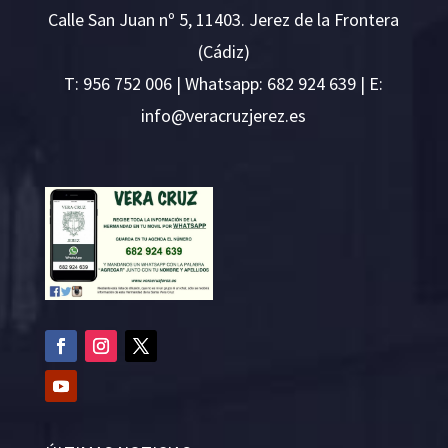
Calle San Juan nº 5, 11403. Jerez de la Frontera
(Cádiz)
T:
956 752 006
| Whatsapp: 682 924 639 | E:
i
v@ofn
rcare
rejzu
se.ze