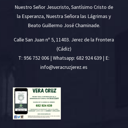
Nuestro Señor Jesucristo, Santísimo Cristo de
la Esperanza, Nuestra Señora las Lágrimas y
Beato Guillermo José Chaminade.
Calle San Juan nº 5, 11403. Jerez de la Frontera
(Cádiz)
T:
956 752 006
| Whatsapp: 682 924 639 | E:
i
v@ofn
rcare
rejzu
se.ze