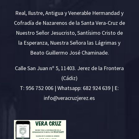
Real, Ilustre, Antigua y Venerable Hermandad y
Cofradía de Nazarenos de la Santa Vera-Cruz de
Nuestro Señor Jesucristo, Santísimo Cristo de
la Esperanza, Nuestra Señora las Lágrimas y
Beato Guillermo José Chaminade.
Calle San Juan nº 5, 11403. Jerez de la Frontera
(Cádiz)
T:
956 752 006
| Whatsapp: 682 924 639 | E:
i
v@ofn
rcare
rejzu
se.ze