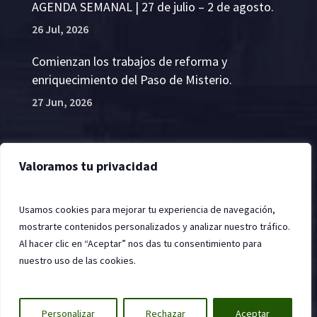
AGENDA SEMANAL | 27 de julio – 2 de agosto.
26 Jul, 2026
Comienzan los trabajos de reforma y
enriquecimiento del Paso de Misterio.
27 Jun, 2026
Valoramos tu privacidad
2022 © Hermandad de la Santa Vera Cruz, Jerez de
la Frontera
Usamos cookies para mejorar tu experiencia de navegación,
mostrarte contenidos personalizados y analizar nuestro tráfico.
Al hacer clic en “Aceptar” nos das tu consentimiento para
nuestro uso de las cookies.
Política de cookies
| Desarrollado por
DANTIA
Tecnología
Personalizar
Rechazar
Aceptar