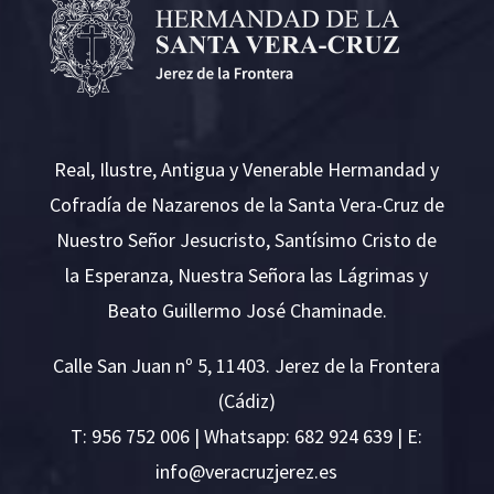
Real, Ilustre, Antigua y Venerable Hermandad y
Cofradía de Nazarenos de la Santa Vera-Cruz de
Nuestro Señor Jesucristo, Santísimo Cristo de
la Esperanza, Nuestra Señora las Lágrimas y
Beato Guillermo José Chaminade.
Calle San Juan nº 5, 11403. Jerez de la Frontera
(Cádiz)
T:
956 752 006
| Whatsapp: 682 924 639 | E:
i
v@ofn
rcare
rejzu
se.ze