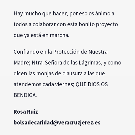
que ya está en marcha.
Confiando en la Protección de Nuestra
Madre; Ntra. Señora de las Lágrimas, y como
dicen las monjas de clausura a las que
atendemos cada viernes; QUE DIOS OS
BENDIGA.
Rosa Ruiz
b
daslo
irace
v@dad
rcare
rejzu
se.ze
Pan del Domingo para
el Comedor del