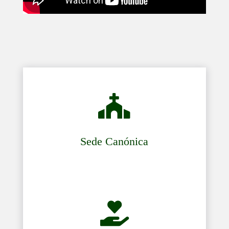

Sede Canónica

Bolsa de Caridad