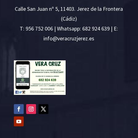
i
v@ofn
rcare
rejzu
se.ze
ÚLTIMAS NOTICIAS
Horario de verano para la visita de los lunes.
3 Ago, 2026