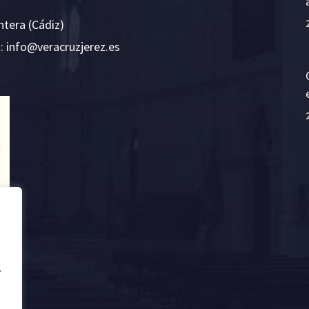
ntera (Cádiz)
E:
i
v@ofn
rcare
rejzu
se.ze
.