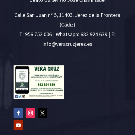
Calle San Juan nº 5, 11403. Jerez de la Frontera
(Cádiz)
T:
956 752 006
| Whatsapp: 682 924 639 | E:
i
v@ofn
rcare
rejzu
se.ze