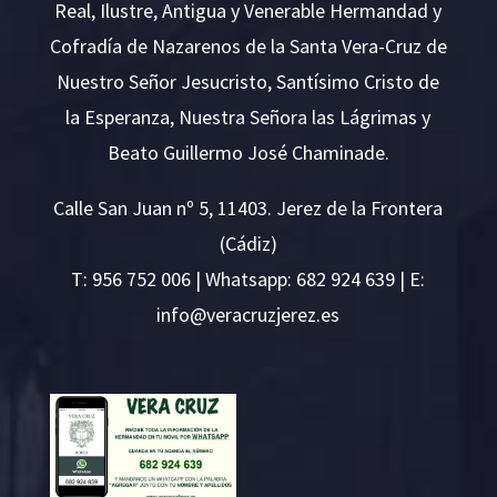
Real, Ilustre, Antigua y Venerable Hermandad y
Cofradía de Nazarenos de la Santa Vera-Cruz de
Nuestro Señor Jesucristo, Santísimo Cristo de
la Esperanza, Nuestra Señora las Lágrimas y
Beato Guillermo José Chaminade.
Calle San Juan nº 5, 11403. Jerez de la Frontera
(Cádiz)
T:
956 752 006
| Whatsapp: 682 924 639 | E:
i
v@ofn
rcare
rejzu
se.ze