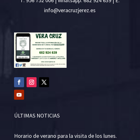
T:
956 752 006
| Whatsapp: 682 924 639 | E:
i
v@ofn
rcare
rejzu
se.ze
ÚLTIMAS NOTICIAS
Horario de verano para la visita de los lunes.