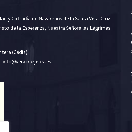
dad y Cofradía de Nazarenos de la Santa Vera-Cruz
risto de la Esperanza, Nuestra Señora las Lágrimas
ntera (Cádiz)
E:
i
v@ofn
rcare
rejzu
se.ze