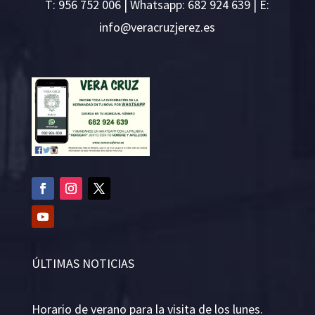
T:
956 752 006
| Whatsapp: 682 924 639 | E:
i
v@ofn
rcare
rejzu
se.ze
ÚLTIMAS NOTICIAS
Horario de verano para la visita de los lunes.