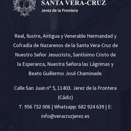
Real, Ilustre, Antigua y Venerable Hermandad y
Cofradía de Nazarenos de la Santa Vera-Cruz de
Nuestro Señor Jesucristo, Santísimo Cristo de
la Esperanza, Nuestra Señora las Lágrimas y
Beato Guillermo José Chaminade.
Calle San Juan nº 5, 11403. Jerez de la Frontera
(Cádiz)
T:
956 752 006
| Whatsapp: 682 924 639 | E:
i
v@ofn
rcare
rejzu
se.ze