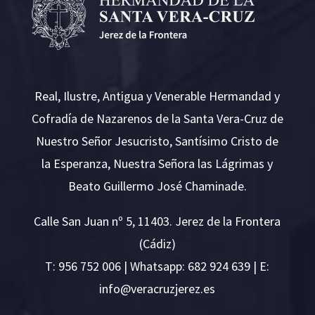
Real, Ilustre, Antigua y Venerable Hermandad y
Cofradía de Nazarenos de la Santa Vera-Cruz de
Nuestro Señor Jesucristo, Santísimo Cristo de
la Esperanza, Nuestra Señora las Lágrimas y
Beato Guillermo José Chaminade.
Calle San Juan nº 5, 11403. Jerez de la Frontera
(Cádiz)
T:
956 752 006
| Whatsapp: 682 924 639 | E:
i
v@ofn
rcare
rejzu
se.ze