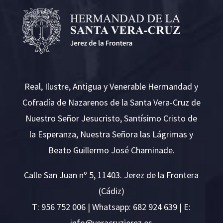
Real, Ilustre, Antigua y Venerable Hermandad y
Cofradía de Nazarenos de la Santa Vera-Cruz de
Nuestro Señor Jesucristo, Santísimo Cristo de
la Esperanza, Nuestra Señora las Lágrimas y
Beato Guillermo José Chaminade.
Calle San Juan nº 5, 11403. Jerez de la Frontera
(Cádiz)
T:
956 752 006
| Whatsapp: 682 924 639 | E:
i
v@ofn
rcare
rejzu
se.ze