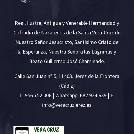
Real, Ilustre, Antigua y Venerable Hermandad y
Cofradía de Nazarenos de la Santa Vera-Cruz de
Nuestro Señor Jesucristo, Santísimo Cristo de
la Esperanza, Nuestra Señora las Lágrimas y
Beato Guillermo José Chaminade.
Calle San Juan nº 5, 11403. Jerez de la Frontera
(Cádiz)
T:
956 752 006
| Whatsapp: 682 924 639 | E:
i
v@ofn
rcare
rejzu
se.ze