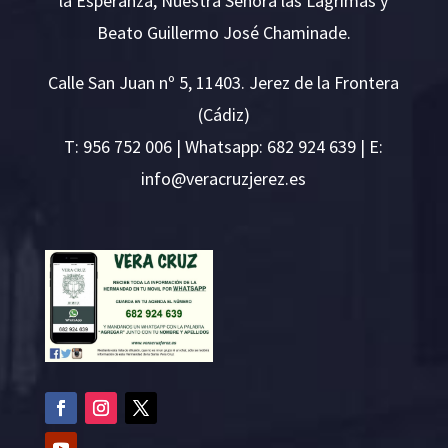
la Esperanza, Nuestra Señora las Lágrimas y
Beato Guillermo José Chaminade.
Calle San Juan nº 5, 11403. Jerez de la Frontera
(Cádiz)
T:
956 752 006
| Whatsapp: 682 924 639 | E:
i
v@ofn
rcare
rejzu
se.ze