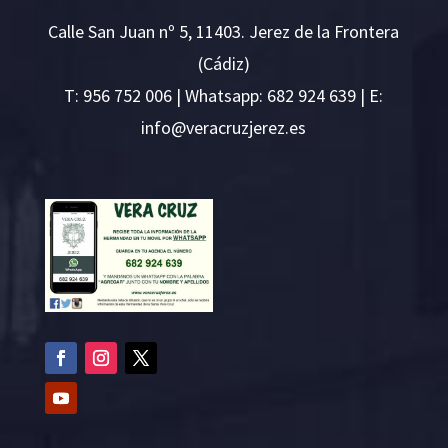
Calle San Juan nº 5, 11403. Jerez de la Frontera
(Cádiz)
T:
956 752 006
| Whatsapp: 682 924 639 | E:
i
v@ofn
rcare
rejzu
se.ze