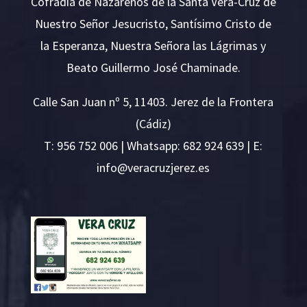
Cofradía de Nazarenos de la Santa Vera-Cruz de
Nuestro Señor Jesucristo, Santísimo Cristo de
la Esperanza, Nuestra Señora las Lágrimas y
Beato Guillermo José Chaminade.
Calle San Juan nº 5, 11403. Jerez de la Frontera
(Cádiz)
T:
956 752 006
| Whatsapp: 682 924 639 | E:
i
v@ofn
rcare
rejzu
se.ze