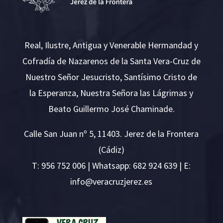
Real, Ilustre, Antigua y Venerable Hermandad y
Cofradía de Nazarenos de la Santa Vera-Cruz de
Nuestro Señor Jesucristo, Santísimo Cristo de
la Esperanza, Nuestra Señora las Lágrimas y
Beato Guillermo José Chaminade.
Calle San Juan nº 5, 11403. Jerez de la Frontera
(Cádiz)
T:
956 752 006
| Whatsapp: 682 924 639 | E:
i
v@ofn
rcare
rejzu
se.ze