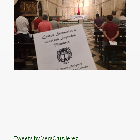
Tweets by VeraCruzJerez