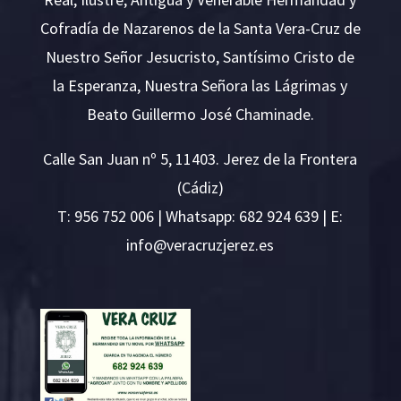
Cofradía de Nazarenos de la Santa Vera-Cruz de
Nuestro Señor Jesucristo, Santísimo Cristo de
la Esperanza, Nuestra Señora las Lágrimas y
Beato Guillermo José Chaminade.
Calle San Juan nº 5, 11403. Jerez de la Frontera
(Cádiz)
T:
956 752 006
| Whatsapp: 682 924 639 | E:
i
v@ofn
rcare
rejzu
se.ze