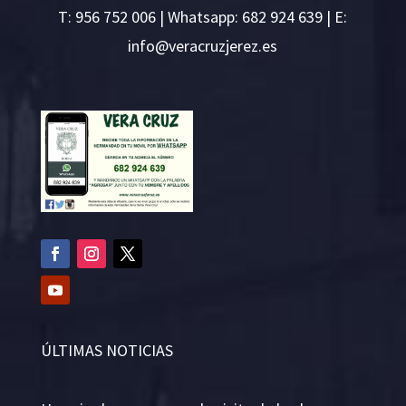
T:
956 752 006
| Whatsapp: 682 924 639 | E:
i
v@ofn
rcare
rejzu
se.ze
ÚLTIMAS NOTICIAS