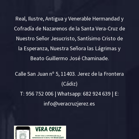
Real, Ilustre, Antigua y Venerable Hermandad y
Cofradía de Nazarenos de la Santa Vera-Cruz de
Nuestro Señor Jesucristo, Santísimo Cristo de
la Esperanza, Nuestra Señora las Lágrimas y
Beato Guillermo José Chaminade.
Calle San Juan nº 5, 11403. Jerez de la Frontera
(Cádiz)
T:
956 752 006
| Whatsapp: 682 924 639 | E:
i
v@ofn
rcare
rejzu
se.ze