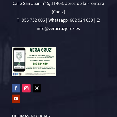
Calle San Juan nº 5, 11403. Jerez de la Frontera
(Cádiz)
T:
956 752 006
| Whatsapp: 682 924 639 | E:
i
v@ofn
rcare
rejzu
se.ze
ÚLTIMAS NOTICIAS