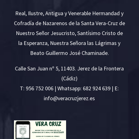
Real, Ilustre, Antigua y Venerable Hermandad y
Cofradía de Nazarenos de la Santa Vera-Cruz de
Nuestro Señor Jesucristo, Santísimo Cristo de
la Esperanza, Nuestra Señora las Lágrimas y
Beato Guillermo José Chaminade.
Calle San Juan nº 5, 11403. Jerez de la Frontera
(Cádiz)
T:
956 752 006
| Whatsapp: 682 924 639 | E:
i
v@ofn
rcare
rejzu
se.ze