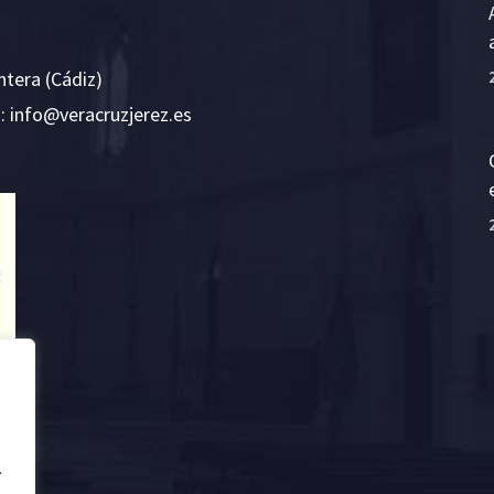
ntera (Cádiz)
E:
i
v@ofn
rcare
rejzu
se.ze
.