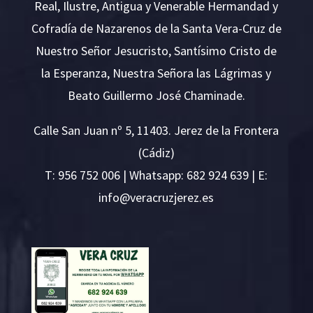
Real, Ilustre, Antigua y Venerable Hermandad y
Cofradía de Nazarenos de la Santa Vera-Cruz de
Nuestro Señor Jesucristo, Santísimo Cristo de
la Esperanza, Nuestra Señora las Lágrimas y
Beato Guillermo José Chaminade.
Calle San Juan nº 5, 11403. Jerez de la Frontera
(Cádiz)
T:
956 752 006
| Whatsapp: 682 924 639 | E:
i
v@ofn
rcare
rejzu
se.ze