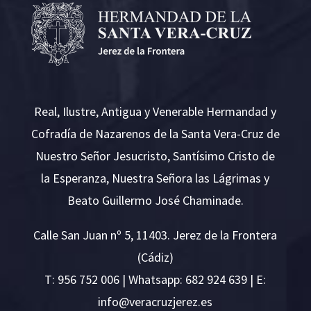
Real, Ilustre, Antigua y Venerable Hermandad y
Cofradía de Nazarenos de la Santa Vera-Cruz de
Nuestro Señor Jesucristo, Santísimo Cristo de
la Esperanza, Nuestra Señora las Lágrimas y
Beato Guillermo José Chaminade.
Calle San Juan nº 5, 11403. Jerez de la Frontera
(Cádiz)
T:
956 752 006
| Whatsapp: 682 924 639 | E:
i
v@ofn
rcare
rejzu
se.ze