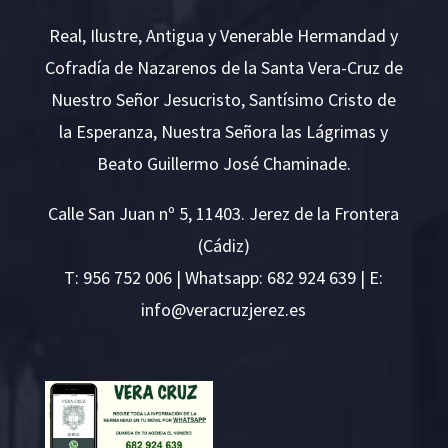
Real, Ilustre, Antigua y Venerable Hermandad y
Cofradía de Nazarenos de la Santa Vera-Cruz de
Nuestro Señor Jesucristo, Santísimo Cristo de
la Esperanza, Nuestra Señora las Lágrimas y
Beato Guillermo José Chaminade.
Calle San Juan nº 5, 11403. Jerez de la Frontera
(Cádiz)
T:
956 752 006
| Whatsapp: 682 924 639 | E:
i
v@ofn
rcare
rejzu
se.ze