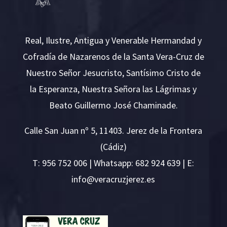
Real, Ilustre, Antigua y Venerable Hermandad y
Cofradía de Nazarenos de la Santa Vera-Cruz de
Nuestro Señor Jesucristo, Santísimo Cristo de
la Esperanza, Nuestra Señora las Lágrimas y
Beato Guillermo José Chaminade.
Calle San Juan nº 5, 11403. Jerez de la Frontera
(Cádiz)
T:
956 752 006
| Whatsapp: 682 924 639 | E:
i
v@ofn
rcare
rejzu
se.ze