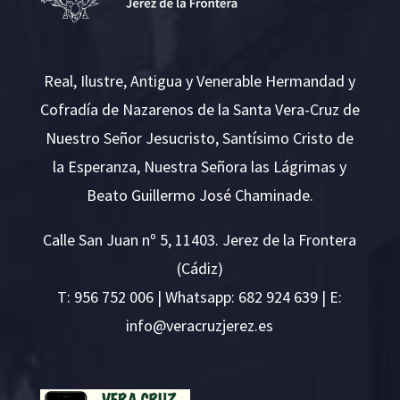
Real, Ilustre, Antigua y Venerable Hermandad y
Cofradía de Nazarenos de la Santa Vera-Cruz de
Nuestro Señor Jesucristo, Santísimo Cristo de
la Esperanza, Nuestra Señora las Lágrimas y
Beato Guillermo José Chaminade.
Calle San Juan nº 5, 11403. Jerez de la Frontera
(Cádiz)
T:
956 752 006
| Whatsapp: 682 924 639 | E:
i
v@ofn
rcare
rejzu
se.ze