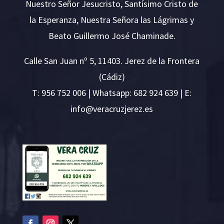
Nuestro Señor Jesucristo, Santísimo Cristo de
la Esperanza, Nuestra Señora las Lágrimas y
Beato Guillermo José Chaminade.
Calle San Juan nº 5, 11403. Jerez de la Frontera
(Cádiz)
T:
956 752 006
| Whatsapp: 682 924 639 | E:
i
v@ofn
rcare
rejzu
se.ze