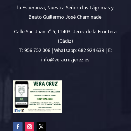
la Esperanza, Nuestra Señora las Lágrimas y
Beato Guillermo José Chaminade.
Calle San Juan nº 5, 11403. Jerez de la Frontera
(Cádiz)
T:
956 752 006
| Whatsapp: 682 924 639 | E:
i
v@ofn
rcare
rejzu
se.ze