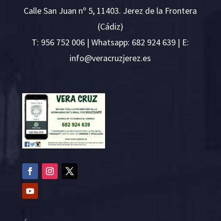
Calle San Juan nº 5, 11403. Jerez de la Frontera
(Cádiz)
T:
956 752 006
| Whatsapp: 682 924 639 | E:
i
v@ofn
rcare
rejzu
se.ze