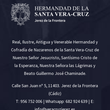
Real, Ilustre, Antigua y Venerable Hermandad y
Cofradía de Nazarenos de la Santa Vera-Cruz de
Nuestro Señor Jesucristo, Santísimo Cristo de
la Esperanza, Nuestra Señora las Lágrimas y
Beato Guillermo José Chaminade.
Calle San Juan nº 5, 11403. Jerez de la Frontera
(Cádiz)
T:
956 752 006
| Whatsapp: 682 924 639 | E:
i
v@ofn
rcare
rejzu
se.ze