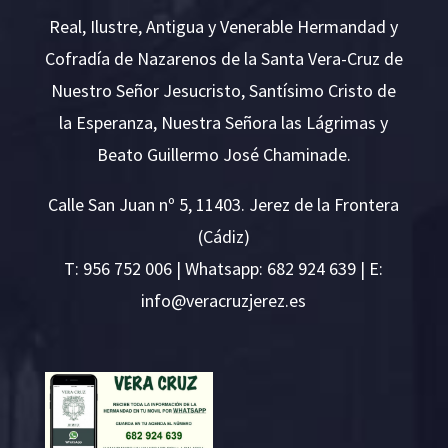
Real, Ilustre, Antigua y Venerable Hermandad y
Cofradía de Nazarenos de la Santa Vera-Cruz de
Nuestro Señor Jesucristo, Santísimo Cristo de
la Esperanza, Nuestra Señora las Lágrimas y
Beato Guillermo José Chaminade.
Calle San Juan nº 5, 11403. Jerez de la Frontera
(Cádiz)
T:
956 752 006
| Whatsapp: 682 924 639 | E:
i
v@ofn
rcare
rejzu
se.ze