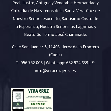
Real, Ilustre, Antigua y Venerable Hermandad y
Cofradía de Nazarenos de la Santa Vera-Cruz de
Nuestro Señor Jesucristo, Santísimo Cristo de
la Esperanza, Nuestra Señora las Lágrimas y
Beato Guillermo José Chaminade.
Calle San Juan nº 5, 11403. Jerez de la Frontera
(Cádiz)
T:
956 752 006
| Whatsapp: 682 924 639 | E:
i
v@ofn
rcare
rejzu
se.ze