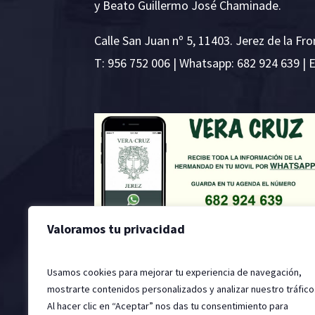
y Beato Guillermo José Chaminade.
Calle San Juan nº 5, 11403. Jerez de la Fro
T:
956 752 006
| Whatsapp: 682 924 639 | 
Valoramos tu privacidad
Usamos cookies para mejorar tu experiencia de navegación,
mostrarte contenidos personalizados y analizar nuestro tráfico
Al hacer clic en “Aceptar” nos das tu consentimiento para