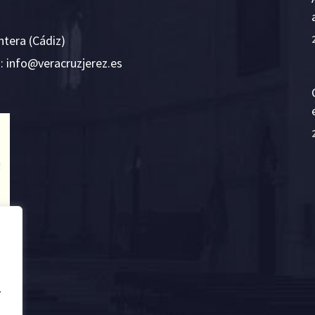
ntera (Cádiz)
E:
i
v@ofn
rcare
rejzu
se.ze
.