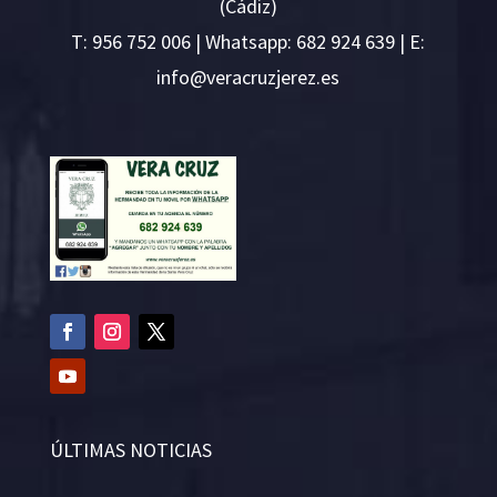
(Cádiz)
T:
956 752 006
| Whatsapp: 682 924 639 | E:
i
v@ofn
rcare
rejzu
se.ze
ÚLTIMAS NOTICIAS