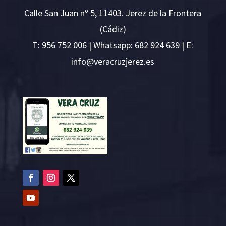
Calle San Juan nº 5, 11403. Jerez de la Frontera
(Cádiz)
T:
956 752 006
| Whatsapp: 682 924 639 | E:
i
v@ofn
rcare
rejzu
se.ze