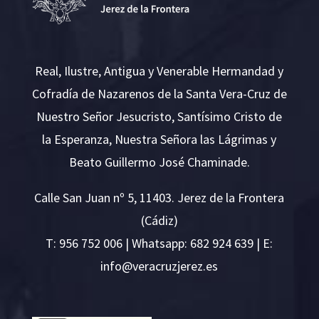
Real, Ilustre, Antigua y Venerable Hermandad y
Cofradía de Nazarenos de la Santa Vera-Cruz de
Nuestro Señor Jesucristo, Santísimo Cristo de
la Esperanza, Nuestra Señora las Lágrimas y
Beato Guillermo José Chaminade.
Calle San Juan nº 5, 11403. Jerez de la Frontera
(Cádiz)
T:
956 752 006
| Whatsapp: 682 924 639 | E:
i
v@ofn
rcare
rejzu
se.ze