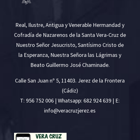
Real, Ilustre, Antigua y Venerable Hermandad y
Cofradía de Nazarenos de la Santa Vera-Cruz de
Nuestro Señor Jesucristo, Santísimo Cristo de
la Esperanza, Nuestra Señora las Lágrimas y
Beato Guillermo José Chaminade.
Calle San Juan nº 5, 11403. Jerez de la Frontera
(Cádiz)
T:
956 752 006
| Whatsapp: 682 924 639 | E:
i
v@ofn
rcare
rejzu
se.ze