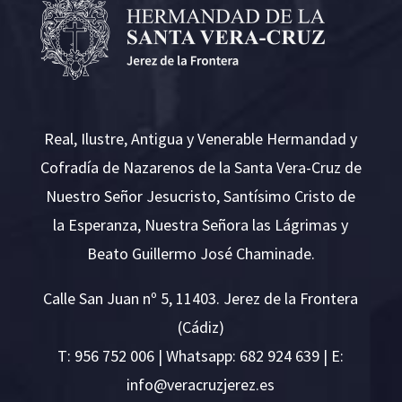
Real, Ilustre, Antigua y Venerable Hermandad y
Cofradía de Nazarenos de la Santa Vera-Cruz de
Nuestro Señor Jesucristo, Santísimo Cristo de
la Esperanza, Nuestra Señora las Lágrimas y
Beato Guillermo José Chaminade.
Calle San Juan nº 5, 11403. Jerez de la Frontera
(Cádiz)
T:
956 752 006
| Whatsapp: 682 924 639 | E:
i
v@ofn
rcare
rejzu
se.ze