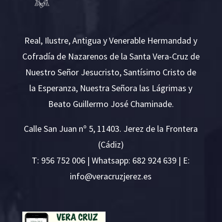
Real, Ilustre, Antigua y Venerable Hermandad y
Cofradía de Nazarenos de la Santa Vera-Cruz de
Nuestro Señor Jesucristo, Santísimo Cristo de
la Esperanza, Nuestra Señora las Lágrimas y
Beato Guillermo José Chaminade.
Calle San Juan nº 5, 11403. Jerez de la Frontera
(Cádiz)
T:
956 752 006
| Whatsapp: 682 924 639 | E:
i
v@ofn
rcare
rejzu
se.ze