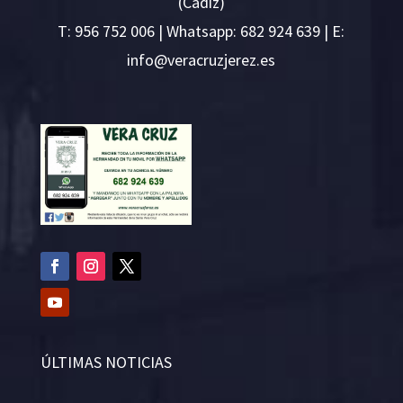
(Cádiz)
T:
956 752 006
| Whatsapp: 682 924 639 | E:
i
v@ofn
rcare
rejzu
se.ze
ÚLTIMAS NOTICIAS