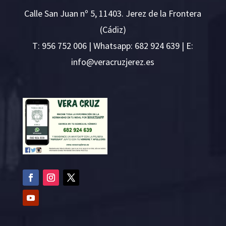
Calle San Juan nº 5, 11403. Jerez de la Frontera
(Cádiz)
T:
956 752 006
| Whatsapp: 682 924 639 | E:
i
v@ofn
rcare
rejzu
se.ze