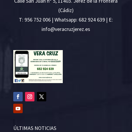
Calle San Juan nº 5, 11403. Jerez de la Frontera
(Cádiz)
T:
956 752 006
| Whatsapp: 682 924 639 | E:
i
v@ofn
rcare
rejzu
se.ze
ÚLTIMAS NOTICIAS