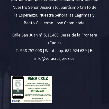
Nuestro Señor Jesucristo, Santísimo Cristo de
la Esperanza, Nuestra Señora las Lágrimas y
Beato Guillermo José Chaminade.
Calle San Juan nº 5, 11403. Jerez de la Frontera
(Cádiz)
T:
956 752 006
| Whatsapp: 682 924 639 | E:
i
v@ofn
rcare
rejzu
se.ze