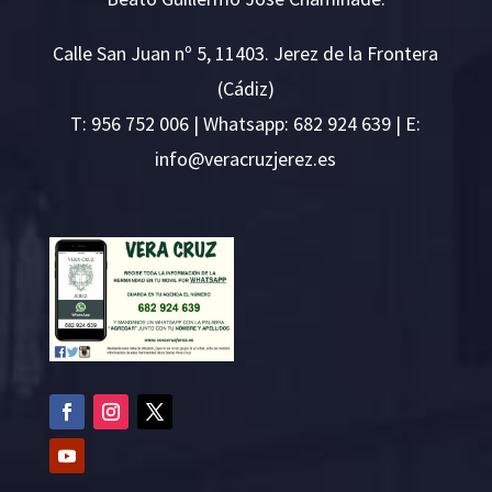
Calle San Juan nº 5, 11403. Jerez de la Frontera
(Cádiz)
T:
956 752 006
| Whatsapp: 682 924 639 | E:
i
v@ofn
rcare
rejzu
se.ze