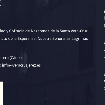
dad y Cofradía de Nazarenos de la Santa Vera-Cruz
risto de la Esperanza, Nuestra Señora las Lágrimas
ntera (Cádiz)
E:
i
v@ofn
rcare
rejzu
se.ze